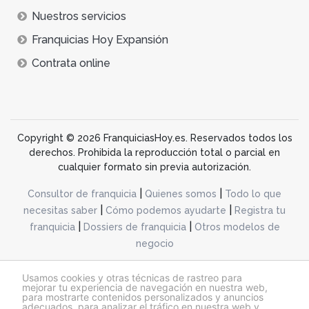
Nuestros servicios
Franquicias Hoy Expansión
Contrata online
Copyright © 2026 FranquiciasHoy.es. Reservados todos los
derechos. Prohibida la reproducción total o parcial en
cualquier formato sin previa autorización.
|
|
Consultor de franquicia
Quienes somos
Todo lo que
|
|
necesitas saber
Cómo podemos ayudarte
Registra tu
|
|
franquicia
Dossiers de franquicia
Otros modelos de
negocio
desarrollo web dinamiq
Usamos cookies y otras técnicas de rastreo para
mejorar tu experiencia de navegación en nuestra web,
para mostrarte contenidos personalizados y anuncios
adecuados, para analizar el tráfico en nuestra web y
@franquiciashoy.es |
Aviso legal
|
Política de cookies
|
Política de privacidad