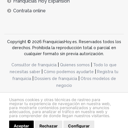
Franquicias Hoy Expansión
Contrata online
Copyright © 2026 FranquiciasHoy.es. Reservados todos los
derechos. Prohibida la reproducción total o parcial en
cualquier formato sin previa autorización.
|
|
Consultor de franquicia
Quienes somos
Todo lo que
|
|
necesitas saber
Cómo podemos ayudarte
Registra tu
|
|
franquicia
Dossiers de franquicia
Otros modelos de
negocio
desarrollo web dinamiq
Usamos cookies y otras técnicas de rastreo para
mejorar tu experiencia de navegación en nuestra web,
para mostrarte contenidos personalizados y anuncios
adecuados, para analizar el tráfico en nuestra web y
@franquiciashoy.es |
Aviso legal
|
Política de cookies
|
Política de privacidad
para comprender de donde llegan nuestros visitantes.
Aceptar
Rechazar
Configurar