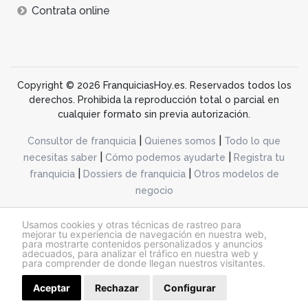
Contrata online
Copyright © 2026 FranquiciasHoy.es. Reservados todos los
derechos. Prohibida la reproducción total o parcial en
cualquier formato sin previa autorización.
|
|
Consultor de franquicia
Quienes somos
Todo lo que
|
|
necesitas saber
Cómo podemos ayudarte
Registra tu
|
|
franquicia
Dossiers de franquicia
Otros modelos de
negocio
desarrollo web dinamiq
Usamos cookies y otras técnicas de rastreo para
mejorar tu experiencia de navegación en nuestra web,
para mostrarte contenidos personalizados y anuncios
adecuados, para analizar el tráfico en nuestra web y
@franquiciashoy.es |
Aviso legal
|
Política de cookies
|
Política de privacidad
para comprender de donde llegan nuestros visitantes.
Aceptar
Rechazar
Configurar