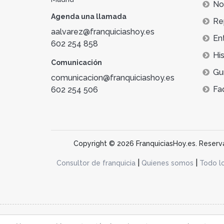
Not
Agenda una llamada
Re
aalvarez@franquiciashoy.es
En
602 254 858
His
Comunicación
Gu
comunicacion@franquiciashoy.es
Fa
602 254 506
Copyright © 2026 FranquiciasHoy.es. Reservad
|
|
Consultor de franquicia
Quienes somos
Todo l
@franquiciashoy.es |
Aviso legal
|
Política de cookies
|
Política de priv