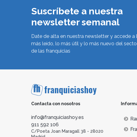
Suscríbete a nuestra
newsletter semanal
Date de alta en nuestra newsletter y accede a 
más leído, lo más útil y lo más nuevo del secto
de las franquicias
Contacta con nosotros
Inform
info@franquiciashoy.es
Ra
911 592 106
Fra
C/Poeta Joan Maragall 38 - 28020
Madrid