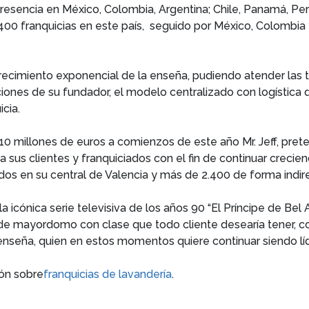
sencia en México, Colombia, Argentina; Chile, Panamá, Perú;
00 franquicias en este país, seguido por México, Colombia
recimiento exponencial de la enseña, pudiendo atender las tip
nes de su fundador, el modelo centralizado con logística del
cia.
e 10 millones de euros a comienzos de este año Mr. Jeff, pre
a sus clientes y franquiciados con el fin de continuar cre
s en su central de Valencia y más de 2.400 de forma indire
a icónica serie televisiva de los años 90 “El Príncipe de Bel
de mayordomo con clase que todo cliente desearía tener, co
 enseña, quien en estos momentos quiere continuar siendo líd
ión sobre
franquicias de lavandería
.