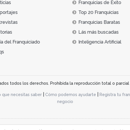
icias
Franquicias de Éxito
portajes
Top 20 Franquicias
trevistas
Franquicias Baratas
torias
Lás más buscadas
ía del Franquiciado
Inteligencia Artificial
qs
os todos los derechos. Prohibida la reproducción total o parcial 
|
|
o que necesitas saber
Cómo podemos ayudarte
Registra tu fran
negocio
acidad