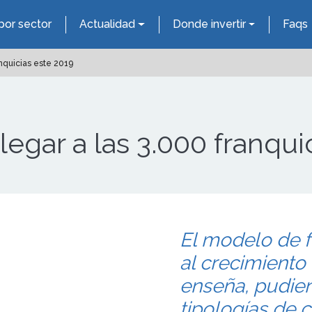
por sector
Actualidad
Donde invertir
Faqs
anquicias este 2019
llegar a las 3.000 franqui
El modelo de f
al crecimiento
enseña, pudien
tipologías de c