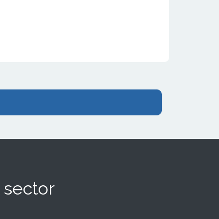
 sector