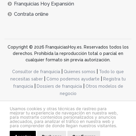
Franquicias Hoy Expansión
Contrata online
Copyright © 2026 FranquiciasHoy.es. Reservados todos los
derechos. Prohibida la reproducción total o parcial en
cualquier formato sin previa autorización.
|
|
Consultor de franquicia
Quienes somos
Todo lo que
|
|
necesitas saber
Cómo podemos ayudarte
Registra tu
|
|
franquicia
Dossiers de franquicia
Otros modelos de
negocio
desarrollo web dinamiq
Usamos cookies y otras técnicas de rastreo para
mejorar tu experiencia de navegación en nuestra web,
para mostrarte contenidos personalizados y anuncios
adecuados, para analizar el tráfico en nuestra web y
@franquiciashoy.es |
Aviso legal
|
Política de cookies
|
Política de privacidad
para comprender de donde llegan nuestros visitantes.