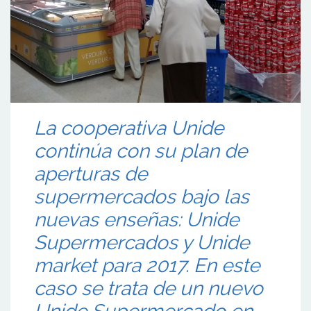
La cooperativa Unide
continúa con su plan de
aperturas de
supermercados bajo las
nuevas enseñas: Unide
Supermercados y Unide
market para 2017. En este
caso se trata de un nuevo