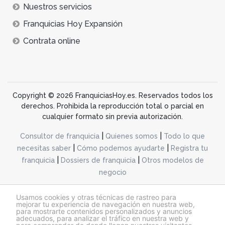
Nuestros servicios
Franquicias Hoy Expansión
Contrata online
Copyright © 2026 FranquiciasHoy.es. Reservados todos los
derechos. Prohibida la reproducción total o parcial en
cualquier formato sin previa autorización.
|
|
Consultor de franquicia
Quienes somos
Todo lo que
|
|
necesitas saber
Cómo podemos ayudarte
Registra tu
|
|
franquicia
Dossiers de franquicia
Otros modelos de
negocio
desarrollo web dinamiq
Usamos cookies y otras técnicas de rastreo para
mejorar tu experiencia de navegación en nuestra web,
para mostrarte contenidos personalizados y anuncios
adecuados, para analizar el tráfico en nuestra web y
@franquiciashoy.es |
Aviso legal
|
Política de cookies
|
Política de privacidad