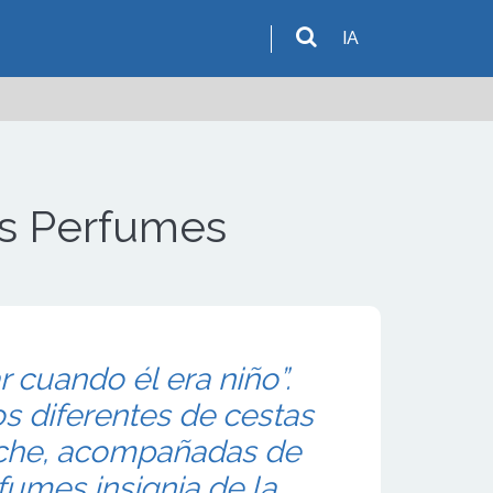
IA
os Perfumes
 cuando él era niño”.
 diferentes de cestas
che, acompañadas de
fumes insignia de la