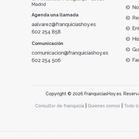
Madrid
Not
Agenda una llamada
Re
aalvarez@franquiciashoy.es
En
602 254 858
His
Comunicación
Gu
comunicacion@franquiciashoy.es
Fa
602 254 506
Copyright © 2026 FranquiciasHoy.es. Reservad
|
|
Consultor de franquicia
Quienes somos
Todo l