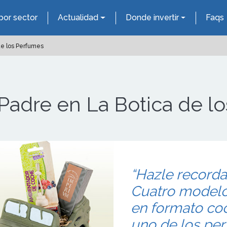
por sector
Actualidad
Donde invertir
Faqs
de los Perfumes
 Padre en La Botica de l
“Hazle recordar
Cuatro modelos
en formato co
uno de los per