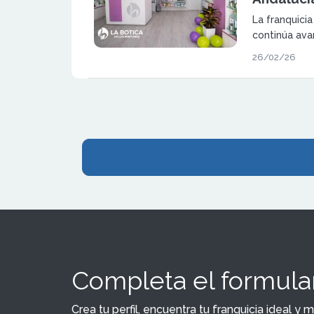
La franquici
continúa ava
crecimiento t
26/02/26
nuevo establ
enseña refue
Andalucía.
Completa el formular
Crea tu perfil, encuentra tu franquicia ideal 