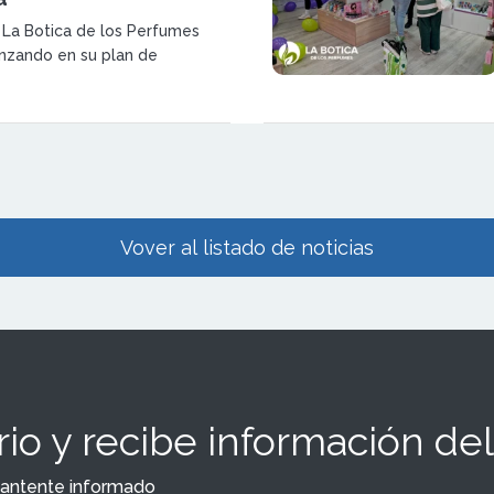
a La Botica de los Perfumes
nzando en su plan de
erritorial con la apertura de un
ecimiento en Granada. La
rza así su posicionamiento en
Vover al listado de noticias
io y recibe información del
y mantente informado