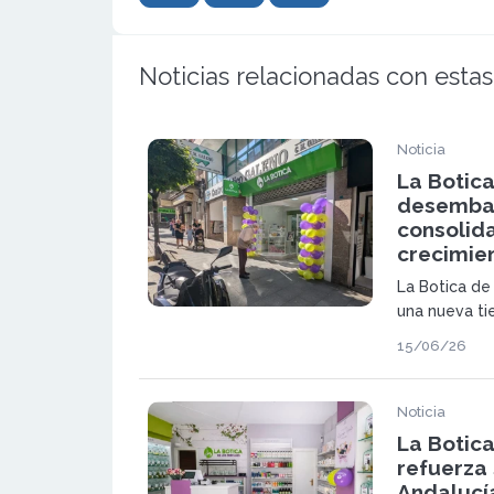
Noticias relacionadas con estas
Noticia
La Botic
desembar
consolida
crecimie
La Botica de
una nueva ti
plan de expa
15/06/26
apuesta por 
productos de
experiencia e
Noticia
La Botic
refuerza
Andalucí