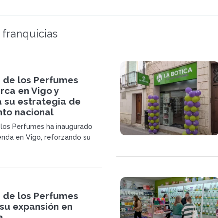
 franquicias
a de los Perfumes
ca en Vigo y
 su estrategia de
nto nacional
 los Perfumes ha inaugurado
enda en Vigo, reforzando su
nsión para 2026. La marca
un modelo de proximidad,
 calidad y franquiciados con
n el sector.
a de los Perfumes
 su expansión en
a