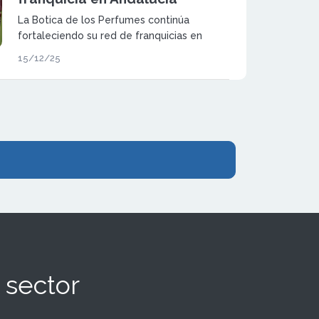
La Botica de los Perfumes continúa
fortaleciendo su red de franquicias en
España a través de un modelo de negocio
15/12/25
rentable, escalable y respaldado por
formación integral y soporte continuo.
 sector