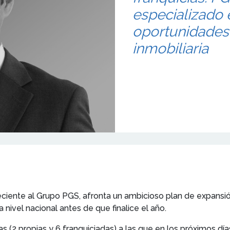
especializado
oportunidades 
inmobiliaria
neciente al Grupo PGS, afronta un ambicioso plan de expansi
nivel nacional antes de que finalice el año.
s (2 propias y 6 franquiciadas) a las que en los próximos d