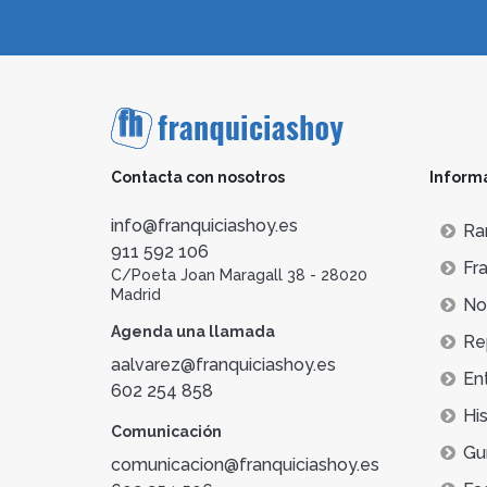
Contacta con nosotros
Inform
info@franquiciashoy.es
Ra
911 592 106
Fra
C/Poeta Joan Maragall 38 - 28020
Madrid
Not
Agenda una llamada
Re
aalvarez@franquiciashoy.es
En
602 254 858
His
Comunicación
Gu
comunicacion@franquiciashoy.es