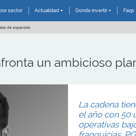
por sector
Actualidad
Donde invertir
Faqs
plan de expansión
fronta un ambicioso pla
La cadena tien
el año con 50
operativas baj
franquicias. P