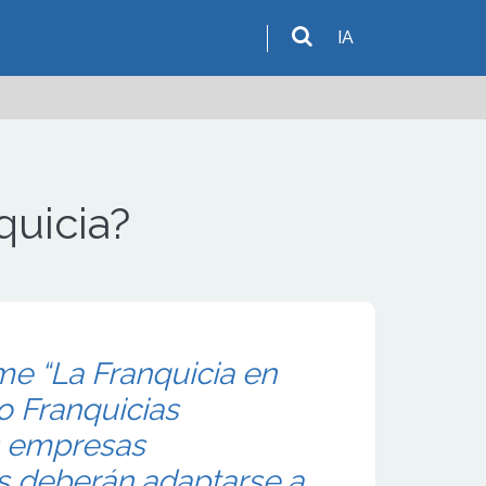
IA
quicia?
me “La Franquicia en
o Franquicias
s empresas
s deberán adaptarse a