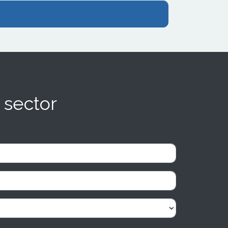
 sector