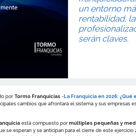
un entorno más
rentabilidad, la
profesionaliza
serán claves.
do por
Tormo Franquicias
-
La Franquicia en 2026: ¿Qué
ncipales cambios que afrontará el sistema y sus empresas es
anquicia
está compuesto por
múltiples pequeñas y me
ue se esperan y se anticipan para el cierre de este ejercici