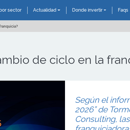
por sector
Actualidad
Donde invertir
Faqs
franquicia?
mbio de ciclo en la fran
Según el infor
2026” de Torm
Consulting, la
franquiciadora