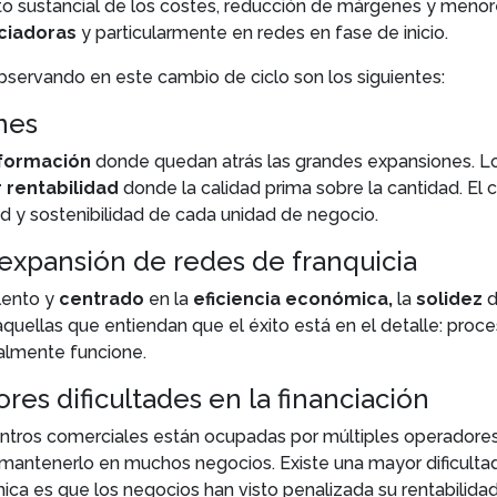
to sustancial de los costes, reducción de márgenes y menore
ciadoras
y particularmente en redes en fase de inicio.
servando en este cambio de ciclo son los siguientes:
nes
sformación
donde quedan atrás las grandes expansiones. L
 rentabilidad
donde la calidad prima sobre la cantidad. El 
ad y sostenibilidad de cada unidad de negocio.
 expansión de redes de franquicia
lento y
centrado
en la
eficiencia económica,
la
solidez
d
uellas que entiendan que el éxito está en el detalle: pro
almente funcione.
res dificultades en la financiación
centros comerciales están ocupadas por múltiples operadore
antenerlo en muchos negocios. Existe una mayor dificultad 
ica es que los negocios han visto penalizada su rentabilidad