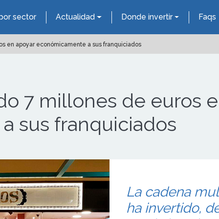
por sector
Actualidad
Donde invertir
Faqs
uros en apoyar económicamente a sus franquiciados
ido 7 millones de euros 
 sus franquiciados
La cadena mul
ha invertido, d