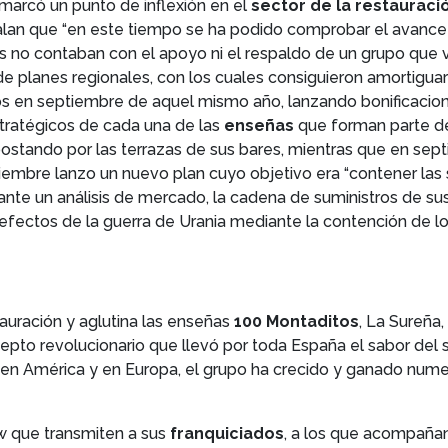
marcó un punto de inflexión en el
sector de la restauraci
lan que “en este tiempo se ha podido comprobar el avance d
 no contaban con el apoyo ni el respaldo de un grupo que ve
de planes regionales, con los cuales consiguieron amortiguar
dos en septiembre de aquel mismo año, lanzando bonificacion
tratégicos de cada una de las
enseñas
que forman parte de
stando por las terrazas de sus bares, mientras que en sept
ciembre lanzo un nuevo plan cuyo objetivo era “contener las
ante un análisis de mercado, la cadena de suministros de sus 
fectos de la guerra de Urania mediante la contención de lo
tauración y aglutina las enseñas
100 Montaditos
, La Sureña,
o revolucionario que llevó por toda España el sabor del su
 en América y en Europa, el grupo ha crecido y ganado num
w que transmiten a sus
franquiciados
, a los que acompañan