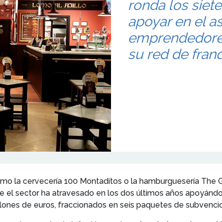
ronda los siet
apoyar en el a
emprendedores
su red de franq
omo la cervecería 100 Montaditos o la hamburguesería The G
ue el sector ha atravesado en los dos últimos años apoyánd
millones de euros, fraccionados en seis paquetes de subvenci