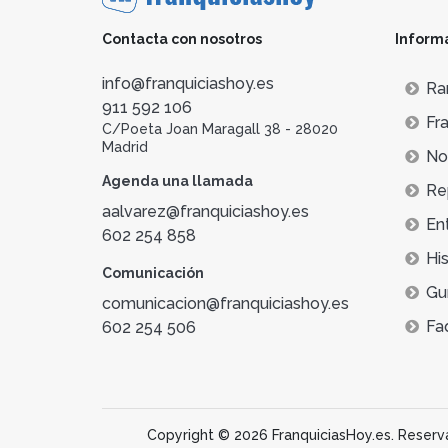
Contacta con nosotros
Inform
info@franquiciashoy.es
Ra
911 592 106
Fra
C/Poeta Joan Maragall 38 - 28020
Madrid
Not
Agenda una llamada
Re
aalvarez@franquiciashoy.es
En
602 254 858
His
Comunicación
Gu
comunicacion@franquiciashoy.es
Fa
602 254 506
Copyright © 2026 FranquiciasHoy.es. Reservad