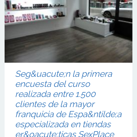
Seg&uacute;n la primera
encuesta del curso
realizada entre 1.500
clientes de la mayor
franquicia de Espa&ntilde;a
especializada en tiendas
er&oacute;ticas SexPlace