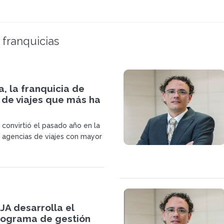
 franquicias
ja, la franquicia de
 de viajes que más ha
e convirtió el pasado año en la
e agencias de viajes con mayor
 Actualmente cuenta con 80
revé terminar 2014 con un
 repartidas entre España y
JA desarrolla el
rograma de gestión