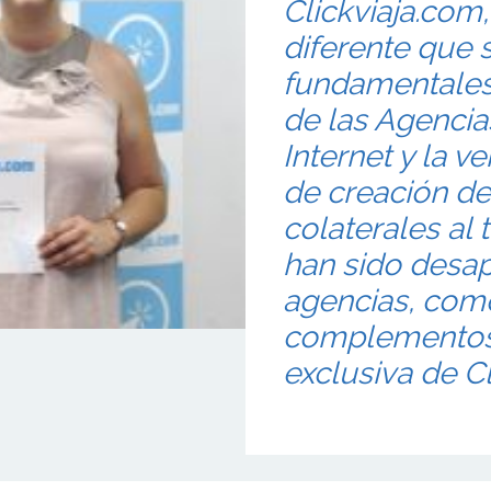
Clickviaja.com,
diferente que 
fundamentales:
de las Agencias
Internet y la v
de creación d
colaterales al
han sido desa
agencias, como
complementos 
exclusiva de Cl