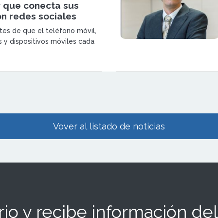
y que conecta sus
n redes sociales
es de que el teléfono móvil,
s y dispositivos móviles cada
eniendo más protagonismo
 gestión de todo tipo de
ervicios, especialmente en el
 viajes, el Dpto. de Informática
Click Viaja incorporará en
agencias el nuevo programa de
 Tecnología CLOUD</p>
Vover al listado de noticias
io y recibe información del