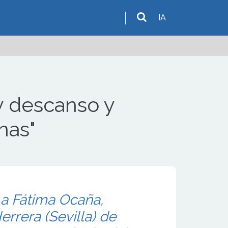
IA
y descanso y
nas"
a Fátima Ocaña,
rrera (Sevilla) de