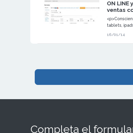
ON LINE 
ventas co
<p>Conscient
tablets, ipad
vez están t
16/01/14
dentro de la
negocios y s
sector de los
de la enseña 
breve a sus 
Gestión con
Completa el formular