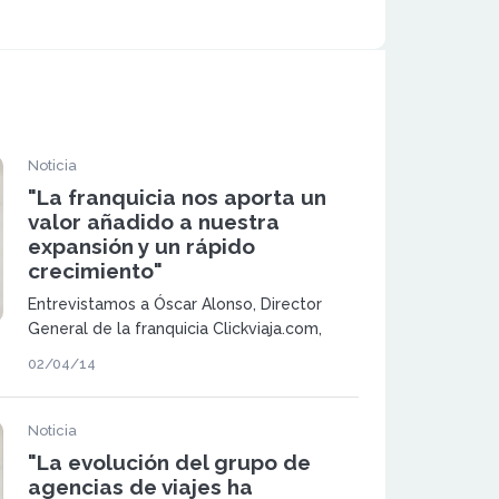
Noticia
"La franquicia nos aporta un
valor añadido a nuestra
expansión y un rápido
crecimiento"
Entrevistamos a Óscar Alonso, Director
General de la franquicia Clickviaja.com,
agencia de viajes tecnológica que nació
02/04/14
con una vocación de ser diferente en un
sector, franquicias de agencia de viajes,
saturado de marcas, saturado de Agencias
Noticia
de Viajes que parecen siempre las mismas
"La evolución del grupo de
y que todas ofrecen lo mismo.
agencias de viajes ha