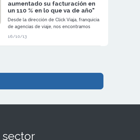
aumentado su facturación en
un 110 % en lo que va de año"
Desde la dirección de Click Viaja, franquicia
de agencias de viaje, nos encontramos
ante Oscar Alonso. Como marca Click Viaja
16/10/13
nació hacia el año 2008, cuando la gerencia
y propiedad eran de otro grupo turístico
que lo utilizaban como su segunda marca.
 sector