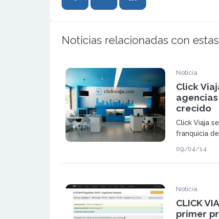
Noticias relacionadas con estas
Noticia
Click Via
agencias
crecido
Click Viaja s
franquicia d
crecimiento.
09/04/14
agencias y p
total de 150
Portugal.
Noticia
CLICK VIA
primer p