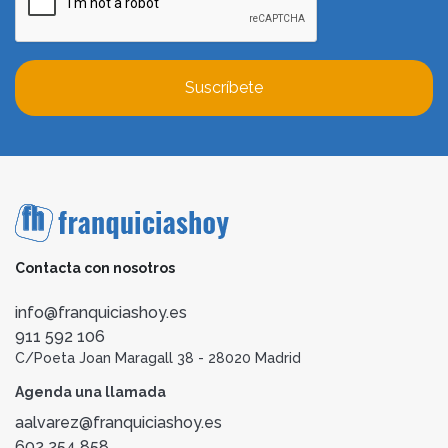
Suscríbete
Contacta con nosotros
info@franquiciashoy.es
911 592 106
C/Poeta Joan Maragall 38 - 28020 Madrid
Agenda una llamada
aalvarez@franquiciashoy.es
602 254 858