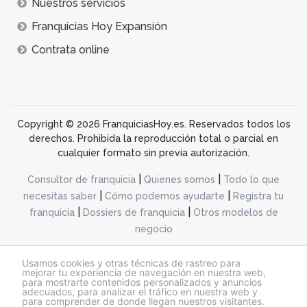
Nuestros servicios
Franquicias Hoy Expansión
Contrata online
Copyright © 2026 FranquiciasHoy.es. Reservados todos los
derechos. Prohibida la reproducción total o parcial en
cualquier formato sin previa autorización.
|
|
Consultor de franquicia
Quienes somos
Todo lo que
|
|
necesitas saber
Cómo podemos ayudarte
Registra tu
|
|
franquicia
Dossiers de franquicia
Otros modelos de
negocio
desarrollo web dinamiq
Usamos cookies y otras técnicas de rastreo para
mejorar tu experiencia de navegación en nuestra web,
para mostrarte contenidos personalizados y anuncios
adecuados, para analizar el tráfico en nuestra web y
@franquiciashoy.es |
Aviso legal
|
Política de cookies
|
Política de privacidad
para comprender de donde llegan nuestros visitantes.