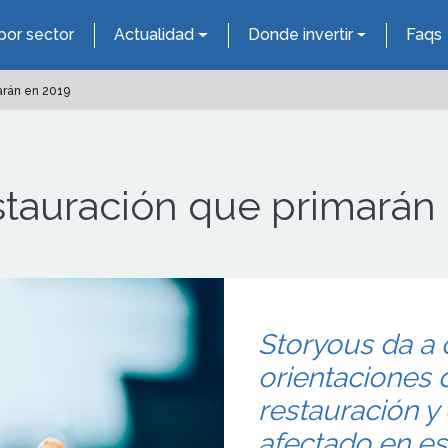
por sector
Actualidad
Donde invertir
Faqs
arán en 2019
stauración que primarán
Storyous da a 
orientaciones d
restauración y
afectado en es