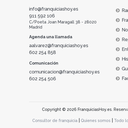
info@franquiciashoy.es
Ra
911 592 106
Fra
C/Poeta Joan Maragall 38 - 28020
Madrid
Not
Agenda una llamada
Re
aalvarez@franquiciashoy.es
En
602 254 858
His
Comunicación
Gu
comunicacion@franquiciashoy.es
Fa
602 254 506
Copyright © 2026 FranquiciasHoy.es. Reservad
|
|
Consultor de franquicia
Quienes somos
Todo l