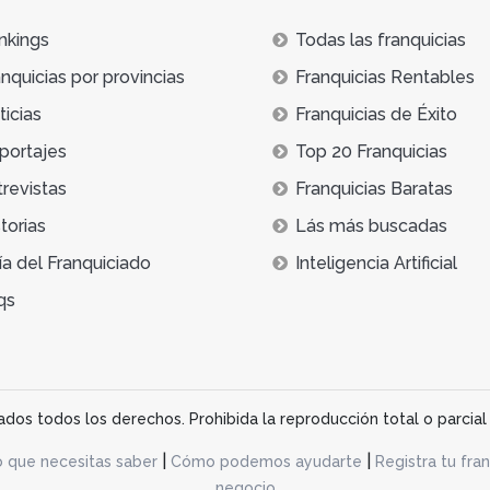
nkings
Todas las franquicias
nquicias por provincias
Franquicias Rentables
icias
Franquicias de Éxito
portajes
Top 20 Franquicias
trevistas
Franquicias Baratas
torias
Lás más buscadas
ía del Franquiciado
Inteligencia Artificial
qs
os todos los derechos. Prohibida la reproducción total o parcial 
|
|
o que necesitas saber
Cómo podemos ayudarte
Registra tu fran
negocio