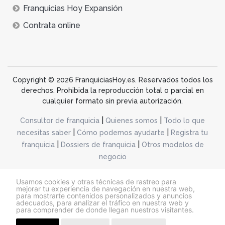
Franquicias Hoy Expansión
Contrata online
Copyright © 2026 FranquiciasHoy.es. Reservados todos los
derechos. Prohibida la reproducción total o parcial en
cualquier formato sin previa autorización.
|
|
Consultor de franquicia
Quienes somos
Todo lo que
|
|
necesitas saber
Cómo podemos ayudarte
Registra tu
|
|
franquicia
Dossiers de franquicia
Otros modelos de
negocio
desarrollo web dinamiq
Usamos cookies y otras técnicas de rastreo para
mejorar tu experiencia de navegación en nuestra web,
para mostrarte contenidos personalizados y anuncios
adecuados, para analizar el tráfico en nuestra web y
@franquiciashoy.es |
Aviso legal
|
Política de cookies
|
Política de privacidad
para comprender de donde llegan nuestros visitantes.