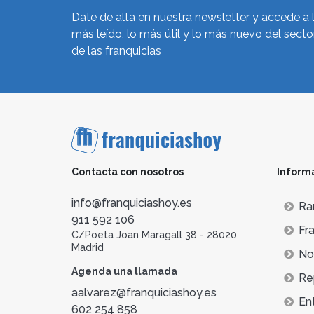
Date de alta en nuestra newsletter y accede a 
más leído, lo más útil y lo más nuevo del secto
de las franquicias
Contacta con nosotros
Inform
info@franquiciashoy.es
Ra
911 592 106
Fra
C/Poeta Joan Maragall 38 - 28020
Madrid
Not
Agenda una llamada
Re
aalvarez@franquiciashoy.es
En
602 254 858