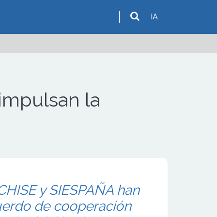
IA
mpulsan la
HISE y SIESPAÑA han
uerdo de cooperación