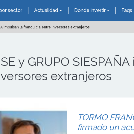
por sector
Actualidad
Donde invertir
Faqs
pulsan la franquicia entre inversores extranjeros
E y GRUPO SIESPAÑA i
nversores extranjeros
TORMO FRANC
firmado un ac