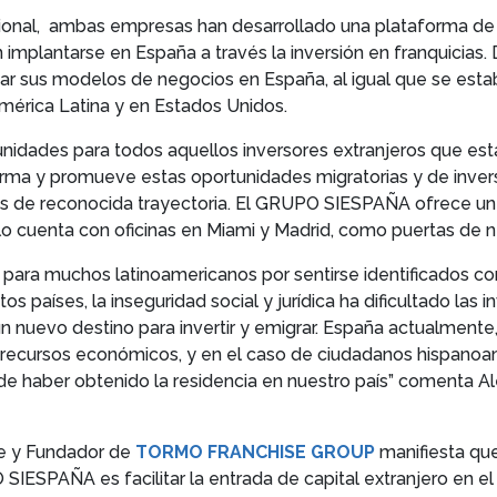
ional, ambas empresas han desarrollado una plataforma de se
implantarse en España a través la inversión en franquicias. D
iar sus modelos de negocios en España, al igual que se est
érica Latina y en Estados Unidos.
nidades para todos aquellos inversores extranjeros que es
rma y promueve estas oportunidades migratorias y de inversi
s de reconocida trayectoria. El GRUPO SIESPAÑA ofrece un se
lo cuenta con oficinas en Miami y Madrid, como puertas de 
para muchos latinoamericanos por sentirse identificados con 
 países, la inseguridad social y jurídica ha dificultado las i
n nuevo destino para invertir y emigrar. España actualment
 recursos económicos, y en el caso de ciudadanos hispanoam
 haber obtenido la residencia en nuestro país” comenta Al
te y Fundador de
TORMO FRANCHISE GROUP
manifiesta que
IESPAÑA es facilitar la entrada de capital extranjero en el 