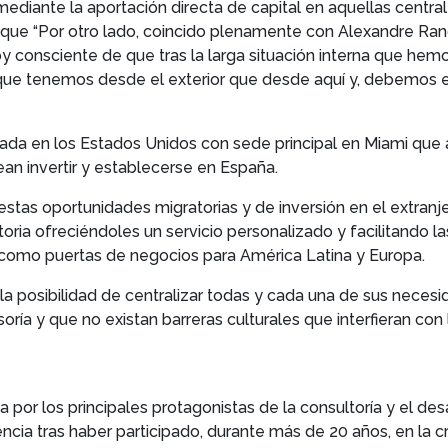
mediante la aportación directa de capital en aquellas central
 que “Por otro lado, coincido plenamente con Alexandre Ran
 consciente de que tras la larga situación interna que he
 que tenemos desde el exterior que desde aquí y, debemos em
 en los Estados Unidos con sede principal en Miami que a
an invertir y establecerse en España.
s oportunidades migratorias y de inversión en el extranjero
ia ofreciéndoles un servicio personalizado y facilitando l
d como puertas de negocios para América Latina y Europa.
a posibilidad de centralizar todas y cada una de sus nece
ía y que no existan barreras culturales que interfieran con 
por los principales protagonistas de la consultoría y el des
ncia tras haber participado, durante más de 20 años, en la 