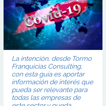
La intención, desde Tormo
Franquicias Consulting,
con esta guía es aportar
información de interés que
pueda ser relevante para
todas las empresas de
este sector y pueda