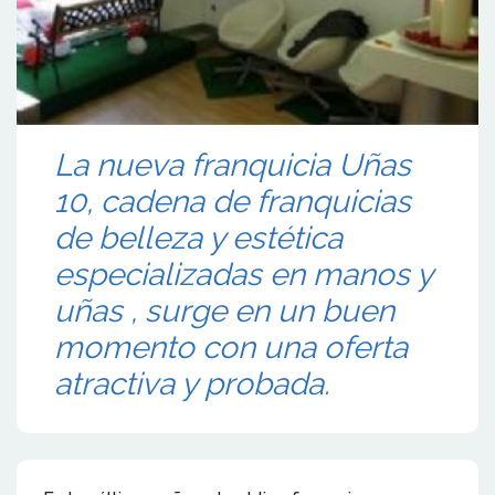
La nueva franquicia Uñas
10, cadena de franquicias
de belleza y estética
especializadas en manos y
uñas , surge en un buen
momento con una oferta
atractiva y probada.