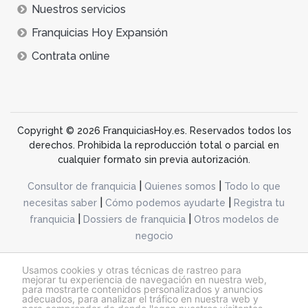
Nuestros servicios
Franquicias Hoy Expansión
Contrata online
Copyright © 2026 FranquiciasHoy.es. Reservados todos los
derechos. Prohibida la reproducción total o parcial en
cualquier formato sin previa autorización.
|
|
Consultor de franquicia
Quienes somos
Todo lo que
|
|
necesitas saber
Cómo podemos ayudarte
Registra tu
|
|
franquicia
Dossiers de franquicia
Otros modelos de
negocio
desarrollo web dinamiq
Usamos cookies y otras técnicas de rastreo para
mejorar tu experiencia de navegación en nuestra web,
para mostrarte contenidos personalizados y anuncios
adecuados, para analizar el tráfico en nuestra web y
@franquiciashoy.es |
Aviso legal
|
Política de cookies
|
Política de privacidad