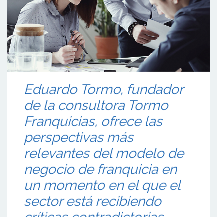
Eduardo Tormo, fundador
de la consultora Tormo
Franquicias, ofrece las
perspectivas más
relevantes del modelo de
negocio de franquicia en
un momento en el que el
sector está recibiendo