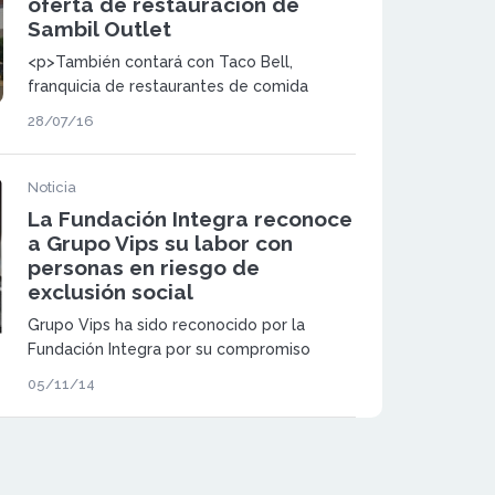
oferta de restauración de
Sambil Outlet
<p>También contará con Taco Bell,
franquicia de restaurantes de comida
rápida especializada en cocina
28/07/16
mexicana. </p>
Noticia
La Fundación Integra reconoce
a Grupo Vips su labor con
personas en riesgo de
exclusión social
Grupo Vips ha sido reconocido por la
Fundación Integra por su compromiso
continuado con la integración de personas
05/11/14
en riesgo de exclusión social y personas
con discapacidad.