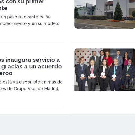
as con su primer
nte
 un paso relevante en su
e crecimiento y en su modelo
 como franquicia con la
su primer restaurante en el
dolfo Suárez Madrid‑Barajas.
rena presencia en el entorno
o.
s inaugura servicio a
 gracias a un acuerdo
veroo
io está ya disponible en más de
tes de Grupo Vips de Madrid,
alencia, con el objetivo de ir
 cobertura progresivamente.