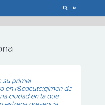
IA
ona
o su primer
to en r&eacute;gimen de
una ciudad en la que
 estrena presencia,