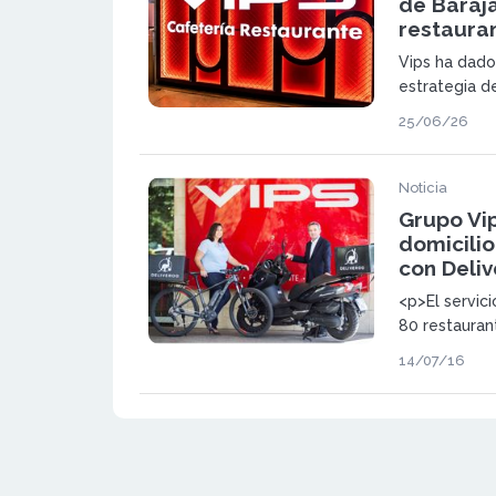
de Baraj
restaura
Vips ha dado
estrategia d
de expansión
25/06/26
apertura de 
aeropuerto A
La marca est
Noticia
aeroportuari
Grupo Vip
domicilio
con Deli
<p>El servic
80 restauran
Barcelona y V
14/07/16
ampliando la
</p>