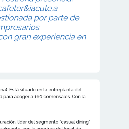
afeter&iacute;a
stionada por parte de
mpresarios
on gran experiencia en
a). Está situado en la entreplanta del
ad para acoger a 160 comensales. Con la
uración, líder del segmento “casual dining”
ualmente, con la apertura del local de