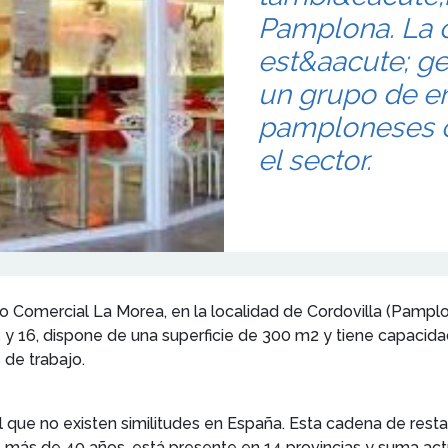
Pamplona. La c
est&aacute; ge
un grupo de e
pamploneses c
el sector.
o Comercial La Morea, en la localidad de Cordovilla (Pamplon
5 y 16, dispone de una superficie de 300 m2 y tiene capacid
 de trabajo.
l que no existen similitudes en España. Esta cadena de resta
e más de 40 años, está presente en 14 provincias y suma act