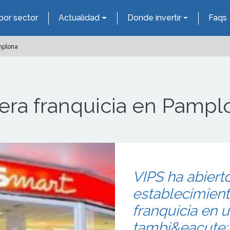
por sector
Actualidad
Donde invertir
Faqs
mplona
era franquicia en Pampl
VIPS ha abiert
establecimien
franquicia en 
tambi&eacute;n