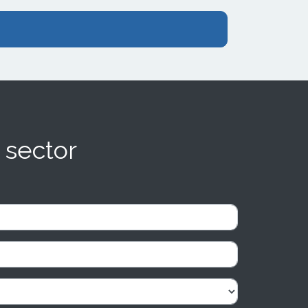
 sector