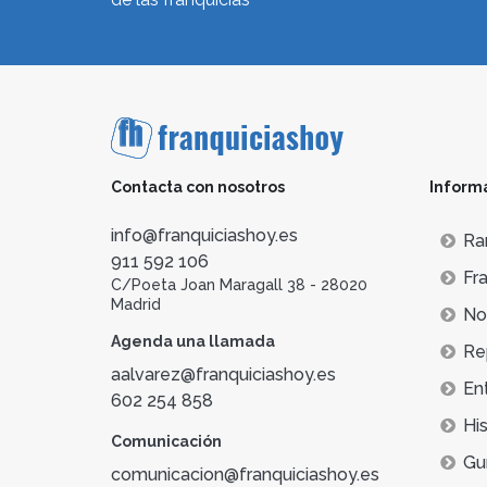
Contacta con nosotros
Inform
info@franquiciashoy.es
Ra
911 592 106
Fra
C/Poeta Joan Maragall 38 - 28020
Madrid
Not
Agenda una llamada
Re
aalvarez@franquiciashoy.es
En
602 254 858
His
Comunicación
Gu
comunicacion@franquiciashoy.es