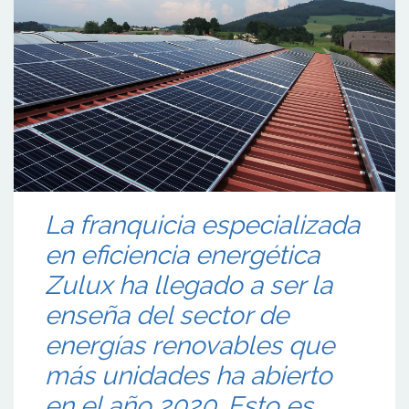
La franquicia especializada
en eficiencia energética
Zulux ha llegado a ser la
enseña del sector de
energías renovables que
más unidades ha abierto
en el año 2020. Esto es