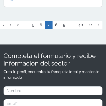
‹
1
2
...
5
6
7
8
9
...
40
41
›
Completa el formulario y recibe
información del sector
Crea tu perfil, encuentra tu franquicia ideal y mantente
informado