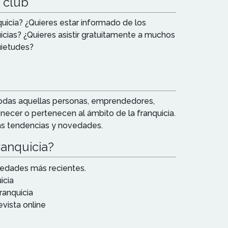
u club
quicia? ¿Quieres estar informado de los
uicias? ¿Quieres asistir gratuitamente a muchos
uietudes?
 todas aquellas personas, emprendedores,
enecer o pertenecen al ámbito de la franquicia.
as tendencias y novedades.
ranquicia?
ovedades más recientes.
icia
ranquicia
evista online