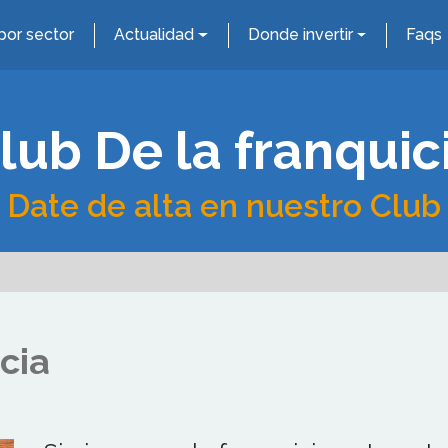
por sector
Actualidad
Donde invertir
Faqs
lub De la franquic
Date de alta en nuestro Club
icia