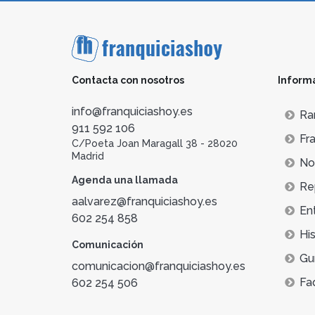
Contacta con nosotros
Inform
info@franquiciashoy.es
Ra
911 592 106
Fra
C/Poeta Joan Maragall 38 - 28020
Madrid
Not
Agenda una llamada
Re
aalvarez@franquiciashoy.es
En
602 254 858
His
Comunicación
Gu
comunicacion@franquiciashoy.es
Fa
602 254 506