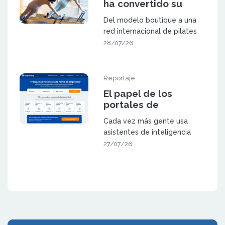
ha convertido su
metodología en una
Del modelo boutique a una
red de 23 centros en
red internacional de pilates
España y Suiza
NEXES Pilates & Movement
28/07/26
fue f
Reportaje
El papel de los
portales de
franquicia en la
Cada vez más gente usa
búsqueda
asistentes de inteligencia
generativa
artificial (como ChatGPT,
27/07/26
Gemini o las