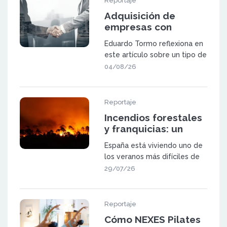
Reportaje
Adquisición de
empresas con
potencial de
Eduardo Tormo reflexiona en
expansión mediante
este artículo sobre un tipo de
franquicia
oportunidad que va a ganar
04/08/26
pes
Reportaje
Incendios forestales
y franquicias: un
sector a prueba
España está viviendo uno de
los veranos más difíciles de
las últimas décadas. Los in
29/07/26
Reportaje
Cómo NEXES Pilates