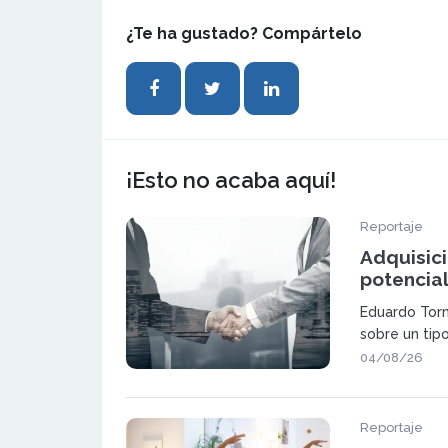
¿Te ha gustado? Compártelo
¡Esto no acaba aquí!
Reportaje
Adquisic
potencia
mediante
Eduardo Torm
sobre un tip
ganar pes
04/08/26
Reportaje