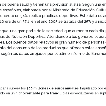
 de buena salud y tienen una previsión al alza. Según una e
os españoles, elaborada por el Ministerio de Educación, Cult
ncreto un 54%, realizó prácticas deportivas. Este dato es aú
0 era de un 37%, en el año 2005 se trataba del 25% y a inicio
 que, una gran parte de la sociedad, que aumenta cada día, 
cias de Nutrición Deportiva. Atendiendo a los géneros, el 
eres. Los buenos datos relativos al gran número de personas
to del consumo de los productos que ofrecen estas enseña
egún los datos arrojados por el último informe de Euromonit
paña supera los
300 millones de euros anuales
. Impulsado por e
tido en un
nicho rentable para franquicias
especializadas en sup