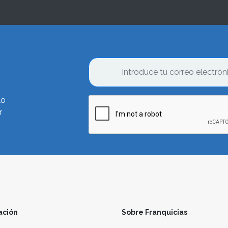
lo
r
ación
Sobre Franquicias