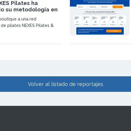
ES Pilates ha
do su metodología en
e 23 centros en
outique a una red
 Suiza
 de pilates NEXES Pilates &
e f
Volver al listado de reportajes