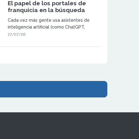
El papel de los portales de
franquicia en la búsqueda
generativa
Cada vez más gente usa asistentes de
inteligencia artificial (como ChatGPT,
Gemini o las
27/07/26