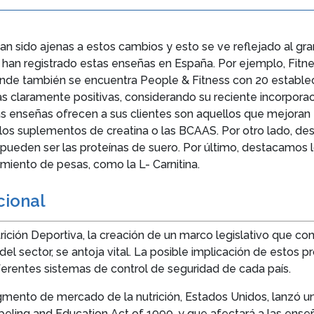
han sido ajenas a estos cambios y esto se ve reflejado al g
e han registrado estas enseñas en España. Por ejemplo, Fitn
 donde también se encuentra People & Fitness con 20 establ
as claramente positivas, considerando su reciente incorpor
 enseñas ofrecen a sus clientes son aquellos que mejoran 
 los suplementos de creatina o las BCAAS. Por otro lado, d
ueden ser las proteínas de suero. Por último, destacamos 
amiento de pesas, como la L- Carnitina.
nacional
rición Deportiva, la creación de un marco legislativo que con
el sector, se antoja vital. La posible implicación de estos 
ferentes sistemas de control de seguridad de cada país.
egmento de mercado de la nutrición, Estados Unidos, lanzó u
abeling and Education Act of 1990, y que afectará a las enseñ