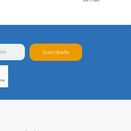
las nutrición y dietética han ido
rmo Franquicias
y Franquicias Hoy, las
llones de euros
anuales, a la vez que han
Suscríbete
as
y planes de alimentación saludable. Gracias
buscan tener una alimentación consciente, una
al.
ormado por tres zonas
. La primera de ellas
nchufes, un televisor o pantalla y sillones
ir en franquicias de este sector es la parte en
sillas, ordenadores, archivadores o camillas,
metro, un monitor de frecuencia cardíaca,