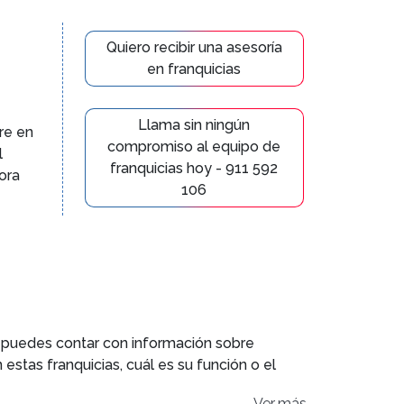
Quiero recibir una asesoría
en franquicias
Llama sin ningún
re en
compromiso al equipo de
l
franquicias hoy - 911 592
ora
106
n, puedes contar con información sobre
estas franquicias, cuál es su función o el
cisión si este tipo de empresas son las
Ver