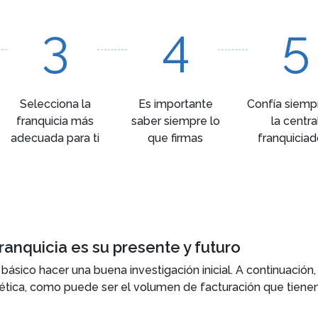
3
4
5
Selecciona la
Es importante
Confía siemp
franquicia más
saber siempre lo
la centra
adecuada para ti
que firmas
franquiciad
franquicia es su presente y futuro
 básico hacer una buena investigación inicial. A continuació
etética, como puede ser el volumen de facturación que tienen 
 franquicias. De esta manera, vas a poder juzgar con más pre