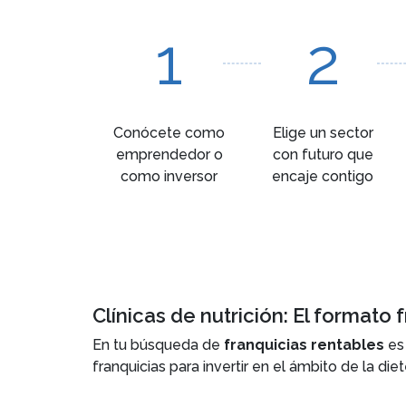
1
2
Conócete como
Elige un sector
emprendedor o
con futuro que
como inversor
encaje contigo
Clínicas de nutrición: El formato 
En tu búsqueda de
franquicias rentables
es
franquicias para invertir en el ámbito de la di
mobiliario que vas a necesitar para montar las