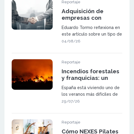
Reportaje
Adquisición de
empresas con
potencial de
Eduardo Tormo reflexiona en
expansión mediante
este artículo sobre un tipo de
franquicia
oportunidad que va a ganar
04/08/26
pes
Reportaje
Incendios forestales
y franquicias: un
sector a prueba
España está viviendo uno de
los veranos más difíciles de
las últimas décadas. Los in
29/07/26
Reportaje
Cómo NEXES Pilates