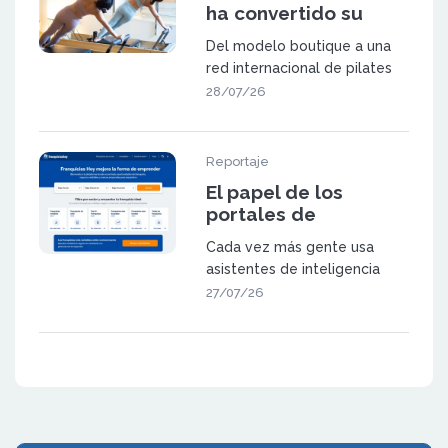
ha convertido su
metodología en una
Del modelo boutique a una
red de 23 centros en
red internacional de pilates
España y Suiza
NEXES Pilates & Movement
28/07/26
fue f
Reportaje
El papel de los
portales de
franquicia en la
Cada vez más gente usa
búsqueda
asistentes de inteligencia
generativa
artificial (como ChatGPT,
27/07/26
Gemini o las