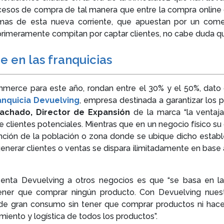
rocesos de compra de tal manera que entre la compra online 
mas de esta nueva corriente, que apuestan por un come
e primeramente compitan por captar clientes, no cabe duda 
e en las franquicias
merce para este año, rondan entre el 30% y el 50%, dato q
anquicia Devuelving
, empresa destinada a garantizar los p
achado, Director de Expansión
de la marca “la ventaj
clientes potenciales. Mientras que en un negocio físico su c
ción de la población o zona donde se ubique dicho establ
rar clientes o ventas se dispara ilimitadamente en base a l
esenta Devuelving a otros negocios es que “se basa en l
 tener que comprar ningún producto. Con Devuelving nues
e gran consumo sin tener que comprar productos ni hace
iento y logística de todos los productos”.