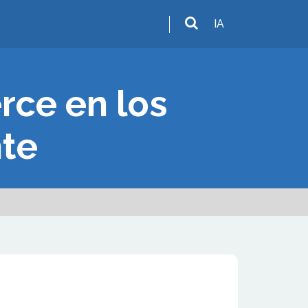
IA
rce en los
te