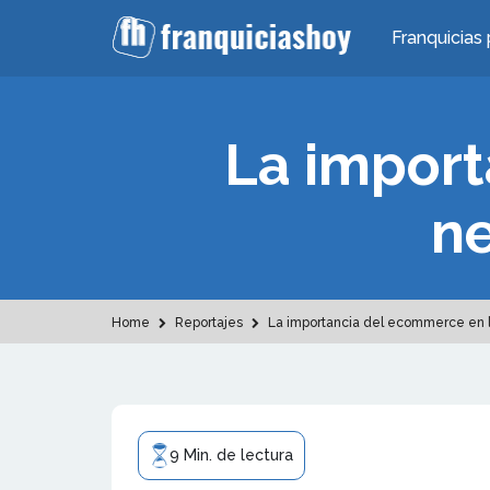
Franquicias 
La import
n
Home
Reportajes
La importancia del ecommerce en 
9 Min. de lectura