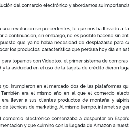
olución del comercio electrónico y abordamos su importancia 
do una revolución sin precedentes, lo que nos ha llevado a f
 a continuación, sin embargo, no es posible hacerlo sin ant
o puesto que ya no había necesidad de desplazarse para c
tocar los productos, característica que perdura hoy día en e
0 para toparnos con Videotox, el primer sistema de compras 
ed y la asiduidad en el uso de la tarjeta de crédito dieron lu
 90, irrumpieron en el mercado dos de las plataformas qu
. También era el mismo año en el que el comercio elect
o era llevar a sus clientes productos de montaña y alpini
so de técnicas de marketing. Al mismo tiempo, internet se g
l comercio electrónico comenzaba a despuntar en España
alimentación y que culminó con la llegada de Amazon a nuestr