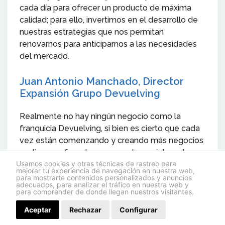
cada día para ofrecer un producto de máxima
calidad; para ello, invertimos en el desarrollo de
nuestras estrategias que nos permitan
renovarnos para anticiparnos a las necesidades
del mercado.
Juan Antonio Manchado, Director
Expansión Grupo Devuelving
Realmente no hay ningún negocio como la
franquicia Devuelving, si bien es cierto que cada
vez están comenzando y creando más negocios
on-line o enfocados a mercados en internet o
Usamos cookies y otras técnicas de rastreo para
con bajos costes, realmente no existe ningún
mejorar tu experiencia de navegación en nuestra web,
modelo que ofrezca lo que ofrece Devuelving.
para mostrarte contenidos personalizados y anuncios
adecuados, para analizar el tráfico en nuestra web y
para comprender de donde llegan nuestros visitantes.
Devuelving da la posibilidad al franquiciado de
tener un centro comercial online con 11.000
Aceptar
Rechazar
Configurar
productos y con un soporte continuo de la