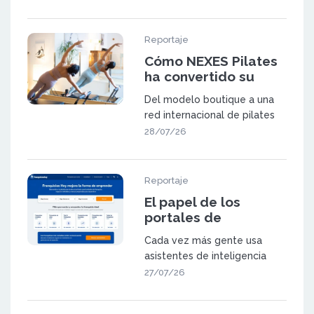
Reportaje
Cómo NEXES Pilates
ha convertido su
metodología en una
Del modelo boutique a una
red de 23 centros en
red internacional de pilates
España y Suiza
NEXES Pilates & Movement
28/07/26
fue f
Reportaje
El papel de los
portales de
franquicia en la
Cada vez más gente usa
búsqueda
asistentes de inteligencia
generativa
artificial (como ChatGPT,
27/07/26
Gemini o las