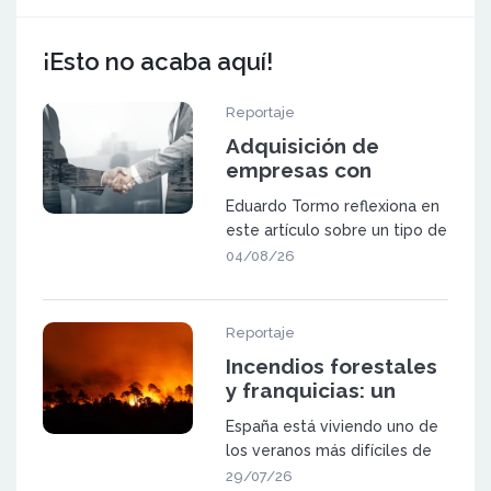
¡Esto no acaba aquí!
Reportaje
Adquisición de
empresas con
potencial de
Eduardo Tormo reflexiona en
expansión mediante
este artículo sobre un tipo de
franquicia
oportunidad que va a ganar
04/08/26
pes
Reportaje
Incendios forestales
y franquicias: un
sector a prueba
España está viviendo uno de
los veranos más difíciles de
las últimas décadas. Los in
29/07/26