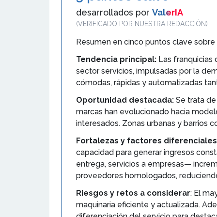
desarrollados por
ValerIA
(VERIFICADO POR NUESTRA REDACCIÓN)
Resumen en cinco puntos clave sobre e
Tendencia principal:
Las franquicias
sector servicios, impulsadas por la dem
cómodas, rápidas y automatizadas ta
Oportunidad destacada:
Se trata de
marcas han evolucionado hacia modelos 
interesados. Zonas urbanas y barrios 
Fortalezas y factores diferenciales
capacidad para generar ingresos consta
entrega, servicios a empresas— incremen
proveedores homologados, reduciendo
Riesgos y retos a considerar
: El ma
maquinaria eficiente y actualizada. A
diferenciación del servicio para destac