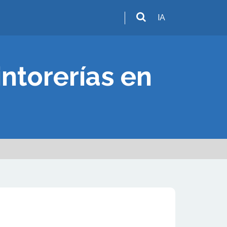
IA
intorerías en