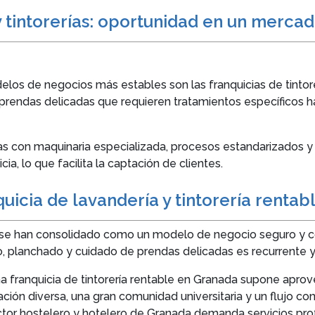
y tintorerías: oportunidad en un merca
elos de negocios más estables son las franquicias de tintorer
endas delicadas que requieren tratamientos específicos 
 con maquinaria especializada, procesos estandarizados y e
, lo que facilita la captación de clientes.
quicia de lavandería y tintorería renta
ías se han consolidado como un modelo de negocio seguro y
o, planchado y cuidado de prendas delicadas es recurrente 
 una franquicia de tintorería rentable en Granada supone apr
ión diversa, una gran comunidad universitaria y un flujo con
ector hostelero y hotelero de Granada demanda servicios pro