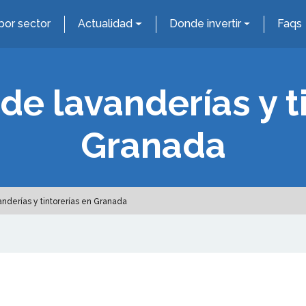
por sector
Actualidad
Donde invertir
Faqs
de lavanderías y t
Granada
nderías y tintorerías en Granada