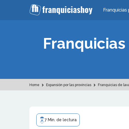
Franquicias 
Franquicias 
Home
Expansión por las provincias
Franquicias de lava
7 Min. de lectura