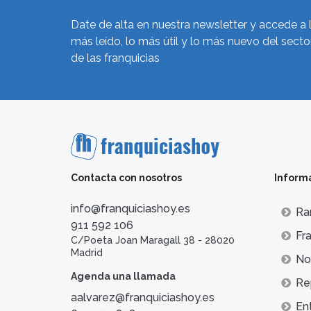
Date de alta en nuestra newsletter y accede a 
más leído, lo más útil y lo más nuevo del secto
de las franquicias
Contacta con nosotros
Inform
info@franquiciashoy.es
Ra
911 592 106
Fra
C/Poeta Joan Maragall 38 - 28020
Madrid
Not
Agenda una llamada
Re
aalvarez@franquiciashoy.es
En