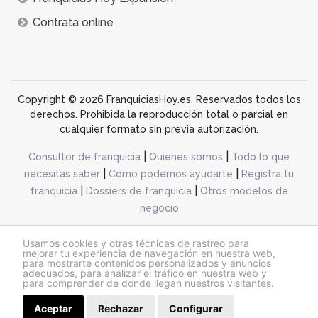
Contrata online
Copyright © 2026 FranquiciasHoy.es. Reservados todos los
derechos. Prohibida la reproducción total o parcial en
cualquier formato sin previa autorización.
|
|
Consultor de franquicia
Quienes somos
Todo lo que
|
|
necesitas saber
Cómo podemos ayudarte
Registra tu
|
|
franquicia
Dossiers de franquicia
Otros modelos de
negocio
desarrollo web dinamiq
Usamos cookies y otras técnicas de rastreo para
mejorar tu experiencia de navegación en nuestra web,
para mostrarte contenidos personalizados y anuncios
adecuados, para analizar el tráfico en nuestra web y
@franquiciashoy.es |
Aviso legal
|
Política de cookies
|
Política de privacidad
para comprender de donde llegan nuestros visitantes.
Aceptar
Rechazar
Configurar