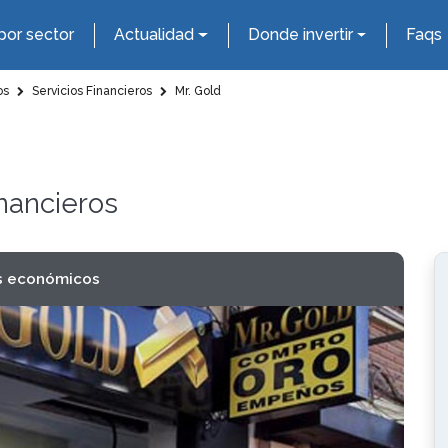
por sector
Actualidad
Donde invertir
Faqs
os
Servicios Financieros
Mr. Gold
inancieros
s económicos