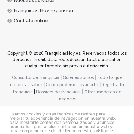
Nuestros servicios
Franquicias Hoy Expansión
Contrata online
Copyright © 2026 FranquiciasHoy.es. Reservados todos los
derechos. Prohibida la reproducción total o parcial en
cualquier formato sin previa autorización.
|
|
Consultor de franquicia
Quienes somos
Todo lo que
|
|
necesitas saber
Cómo podemos ayudarte
Registra tu
|
|
franquicia
Dossiers de franquicia
Otros modelos de
negocio
desarrollo web dinamiq
Usamos cookies y otras técnicas de rastreo para
mejorar tu experiencia de navegación en nuestra web,
para mostrarte contenidos personalizados y anuncios
adecuados, para analizar el tráfico en nuestra web y
@franquiciashoy.es |
Aviso legal
|
Política de cookies
|
Política de privacidad
para comprender de donde llegan nuestros visitantes.