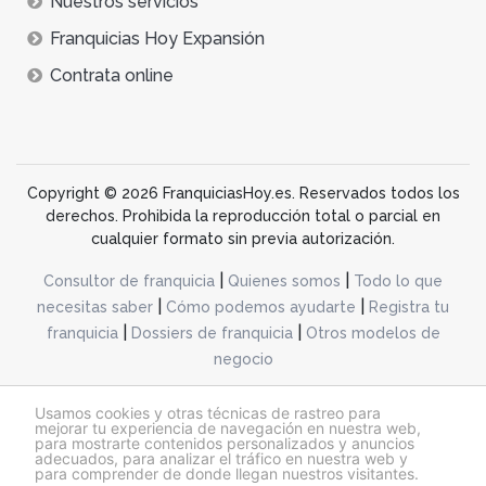
Nuestros servicios
Franquicias Hoy Expansión
Contrata online
Copyright © 2026 FranquiciasHoy.es. Reservados todos los
derechos. Prohibida la reproducción total o parcial en
cualquier formato sin previa autorización.
|
|
Consultor de franquicia
Quienes somos
Todo lo que
|
|
necesitas saber
Cómo podemos ayudarte
Registra tu
|
|
franquicia
Dossiers de franquicia
Otros modelos de
negocio
desarrollo web dinamiq
Usamos cookies y otras técnicas de rastreo para
mejorar tu experiencia de navegación en nuestra web,
para mostrarte contenidos personalizados y anuncios
adecuados, para analizar el tráfico en nuestra web y
@franquiciashoy.es |
Aviso legal
|
Política de cookies
|
Política de privacidad
para comprender de donde llegan nuestros visitantes.