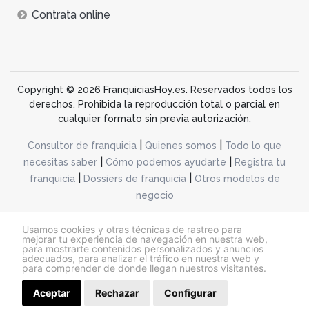
Contrata online
Copyright © 2026 FranquiciasHoy.es. Reservados todos los
derechos. Prohibida la reproducción total o parcial en
cualquier formato sin previa autorización.
|
|
Consultor de franquicia
Quienes somos
Todo lo que
|
|
necesitas saber
Cómo podemos ayudarte
Registra tu
|
|
franquicia
Dossiers de franquicia
Otros modelos de
negocio
desarrollo web dinamiq
Usamos cookies y otras técnicas de rastreo para
mejorar tu experiencia de navegación en nuestra web,
para mostrarte contenidos personalizados y anuncios
adecuados, para analizar el tráfico en nuestra web y
@franquiciashoy.es |
Aviso legal
|
Política de cookies
|
Política de privacidad
para comprender de donde llegan nuestros visitantes.
Aceptar
Rechazar
Configurar