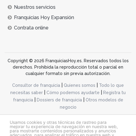
Nuestros servicios
Franquicias Hoy Expansión
Contrata online
Copyright © 2026 FranquiciasHoy.es. Reservados todos los
derechos. Prohibida la reproducción total o parcial en
cualquier formato sin previa autorización.
|
|
Consultor de franquicia
Quienes somos
Todo lo que
|
|
necesitas saber
Cómo podemos ayudarte
Registra tu
|
|
franquicia
Dossiers de franquicia
Otros modelos de
negocio
desarrollo web dinamiq
Usamos cookies y otras técnicas de rastreo para
mejorar tu experiencia de navegación en nuestra web,
para mostrarte contenidos personalizados y anuncios
adecuados, para analizar el tráfico en nuestra web y
@franquiciashoy.es |
Aviso legal
|
Política de cookies
|
Política de privacidad