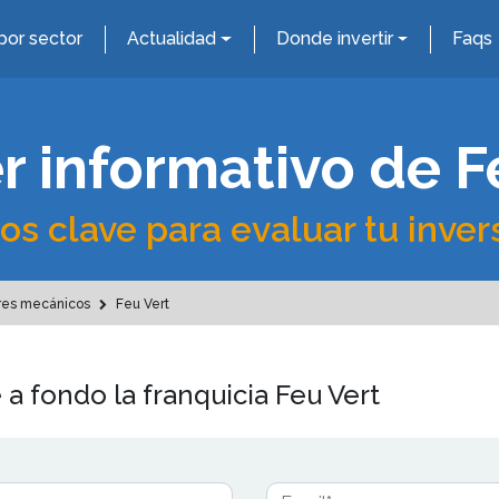
por sector
Actualidad
Donde invertir
Faqs
r informativo de F
os clave para evaluar tu inver
res mecánicos
Feu Vert
 a fondo la franquicia Feu Vert