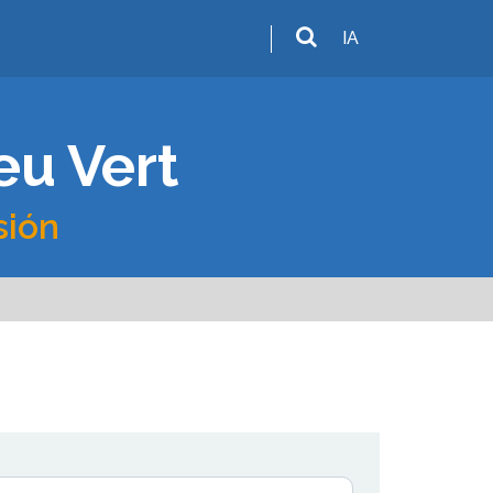
IA
eu Vert
sión