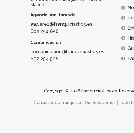
Madrid
Not
Agenda una llamada
Re
aalvarez@franquiciashoy.es
En
602 254 858
His
Comunicación
Gu
comunicacion@franquiciashoy.es
Fa
602 254 506
Copyright © 2026 FranquiciasHoy.es. Reservad
|
|
Consultor de franquicia
Quienes somos
Todo l