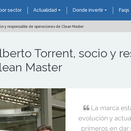
por sector
Actualidad
Donde invertir
Faqs
ocio y responsable de operaciones de Clean Master
lberto Torrent, socio y 
lean Master
La marca est
evolución y actua
primeros en dar 