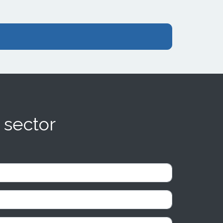
 sector