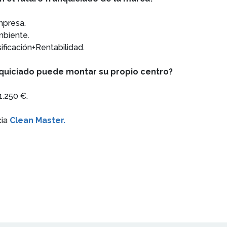
empresa.
mbiente.
ficación+Rentabilidad.
anquiciado puede montar su propio centro?
1.250 €.
cia
Clean Master.