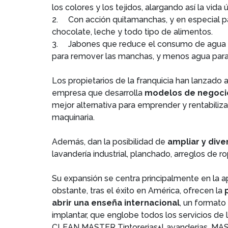
los colores y los tejidos, alargando así la vida 
2.
Con acción quitamanchas, y en especial pa
chocolate, leche y todo tipo de alimentos.
3.
Jabones que reduce el consumo de agua y 
para remover las manchas, y menos agua para 
Los propietarios de la franquicia han lanzado 
empresa que desarrolla
modelos de negocio
mejor alternativa para emprender y rentabiliza
maquinaria.
Además, dan la posibilidad de
ampliar y dive
lavandería industrial, planchado, arreglos de r
Su expansión se centra principalmente en la 
obstante, tras el éxito en América, ofrecen la
abrir una enseña internacional
, un formato
implantar, que englobe todos los servicios de 
CLEAN MASTER Tintorerias+Lavanderias, 