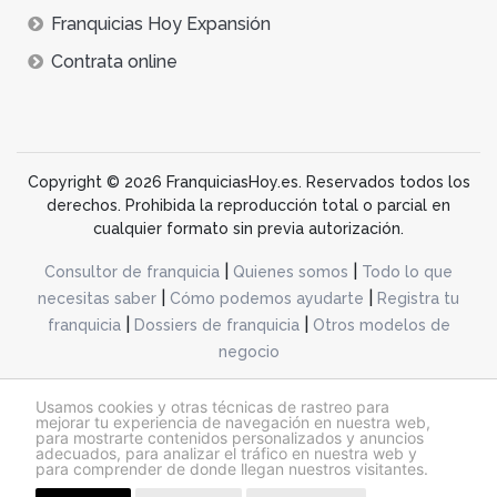
Franquicias Hoy Expansión
Contrata online
Copyright © 2026 FranquiciasHoy.es. Reservados todos los
derechos. Prohibida la reproducción total o parcial en
cualquier formato sin previa autorización.
|
|
Consultor de franquicia
Quienes somos
Todo lo que
|
|
necesitas saber
Cómo podemos ayudarte
Registra tu
|
|
franquicia
Dossiers de franquicia
Otros modelos de
negocio
desarrollo web dinamiq
Usamos cookies y otras técnicas de rastreo para
mejorar tu experiencia de navegación en nuestra web,
para mostrarte contenidos personalizados y anuncios
adecuados, para analizar el tráfico en nuestra web y
@franquiciashoy.es |
Aviso legal
|
Política de cookies
|
Política de privacidad
para comprender de donde llegan nuestros visitantes.