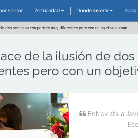
por sector
Actualidad
Donde invertir
Faqs
 de dos personas con perfiles muy diferentes pero con un objetivo común
nace de la ilusión de do
rentes pero con un obje
Entrevista a Jav
Ese