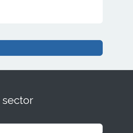
 sector