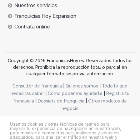
Nuestros servicios
Franquicias Hoy Expansión
Contrata online
Copyright © 2026 FranquiciasHoy.es. Reservados todos los
derechos. Prohibida la reproducción total o parcial en
cualquier formato sin previa autorización.
|
|
Consultor de franquicia
Quienes somos
Todo lo que
|
|
necesitas saber
Cómo podemos ayudarte
Registra tu
|
|
franquicia
Dossiers de franquicia
Otros modelos de
negocio
desarrollo web dinamiq
Usamos cookies y otras técnicas de rastreo para
mejorar tu experiencia de navegación en nuestra web,
para mostrarte contenidos personalizados y anuncios
adecuados, para analizar el tráfico en nuestra web y
@franquiciashoy.es |
Aviso legal
|
Política de cookies
|
Política de privacidad