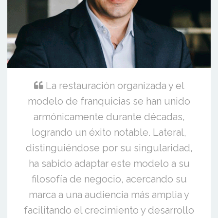
La restauración organizada y el
modelo de franquicias se han unido
armónicamente durante décadas,
logrando un éxito notable. Lateral,
distinguiéndose por su singularidad,
ha sabido adaptar este modelo a su
filosofía de negocio, acercando su
marca a una audiencia más amplia y
facilitando el crecimiento y desarrollo