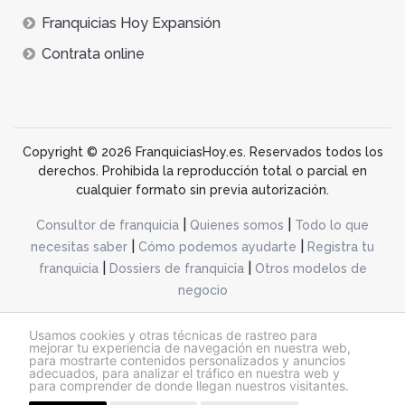
Franquicias Hoy Expansión
Contrata online
Copyright © 2026 FranquiciasHoy.es. Reservados todos los
derechos. Prohibida la reproducción total o parcial en
cualquier formato sin previa autorización.
|
|
Consultor de franquicia
Quienes somos
Todo lo que
|
|
necesitas saber
Cómo podemos ayudarte
Registra tu
|
|
franquicia
Dossiers de franquicia
Otros modelos de
negocio
desarrollo web dinamiq
Usamos cookies y otras técnicas de rastreo para
mejorar tu experiencia de navegación en nuestra web,
para mostrarte contenidos personalizados y anuncios
adecuados, para analizar el tráfico en nuestra web y
@franquiciashoy.es |
Aviso legal
|
Política de cookies
|
Política de privacidad
para comprender de donde llegan nuestros visitantes.