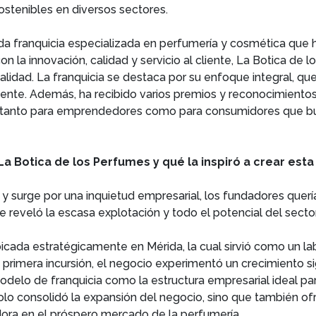
ostenibles en diversos sectores.
a franquicia especializada en perfumería y cosmética que 
n la innovación, calidad y servicio al cliente, La Botica d
alidad. La franquicia se destaca por su enfoque integral, que
cliente. Además, ha recibido varios premios y reconocimiento
a tanto para emprendedores como para consumidores que bu
La Botica de los Perfumes y qué la inspiró a crear esta
y surge por una inquietud empresarial, los fundadores quería
e reveló la escasa explotación y todo el potencial del sec
bicada estratégicamente en Mérida, la cual sirvió como un l
rimera incursión, el negocio experimentó un crecimiento sig
modelo de franquicia como la estructura empresarial ideal pa
solo consolidó la expansión del negocio, sino que también o
dora en el próspero mercado de la perfumería.